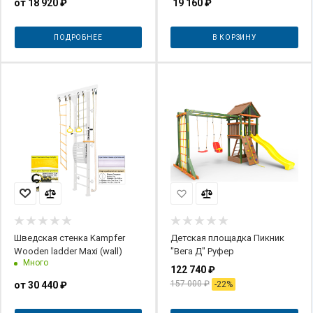
от
18 920 ₽
19 160
₽
ПОДРОБНЕЕ
В КОРЗИНУ
Шведская стенка Kampfer
Детская площадка Пикник
Wooden ladder Maxi (wall)
"Вега Д" Руфер
Много
122 740
₽
157 000
₽
от
30 440 ₽
-
22
%