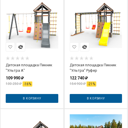
Детская площадка Пикник
Детская площадка Пикник
"Ультра А"
"Ультра" Руфер
109 990
₽
122 740
₽
130 250
₽
154 900
₽
-
16
%
-
21
%
В КОРЗИНУ
В КОРЗИНУ