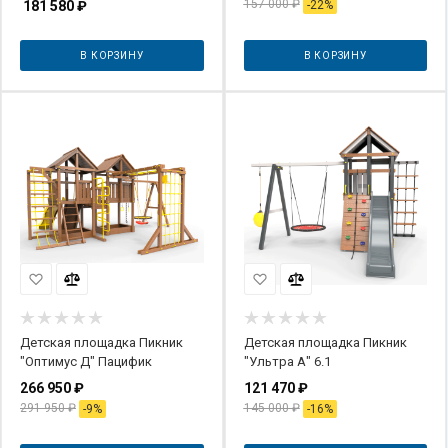
157 000
₽
181 580
₽
-
22
%
В КОРЗИНУ
В КОРЗИНУ
Детская площадка Пикник
Детская площадка Пикник
"Оптимус Д" Пацифик
"Ультра А" 6.1
266 950
₽
121 470
₽
291 950
₽
145 000
₽
-
9
%
-
16
%