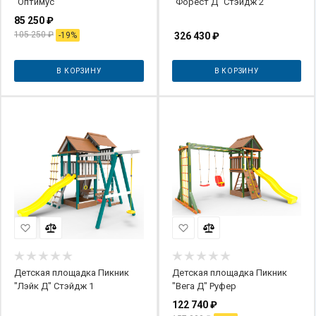
"Оптимус"
"Форест Д" Стэйдж 2
85 250
₽
105 250
₽
-
19
%
326 430
₽
В КОРЗИНУ
В КОРЗИНУ
Детская площадка Пикник
Детская площадка Пикник
"Лэйк Д" Стэйдж 1
"Вега Д" Руфер
122 740
₽