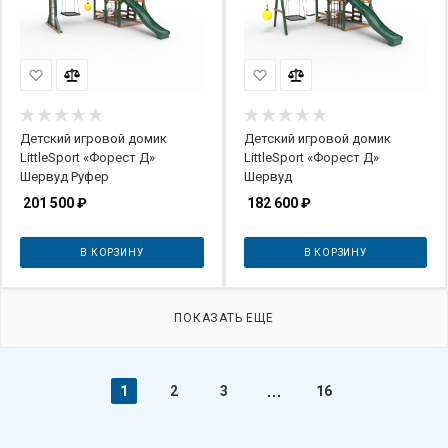
Детский игровой домик
Детский игровой домик
LittleSport «Форест Д»
LittleSport «Форест Д»
Шервуд Руфер
Шервуд
201 500
₽
182 600
₽
В КОРЗИНУ
В КОРЗИНУ
ПОКАЗАТЬ ЕЩЕ
1
2
3
16