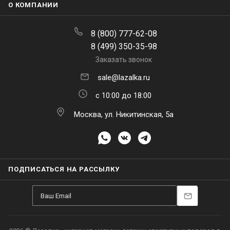
8 (800) 777-62-08
8 (499) 350-35-98
Заказать звонок
sale@lazalka.ru
с 10:00 до 18:00
Москва, ул. Никитинская, 5а
ПОДПИСАТЬСЯ НА РАССЫЛКУ
Находясь на
lazalka.ru
, вы принимаете
политику конфиденциальности
и
В КОРЗИНУ
даете согласие на обработку ваших ПДн, включая их передачу.
Подробнее
Принять
Настроить
Отклонить
Каталог
Акции
Корзина
Контакты
Сравнение
Избранные
2026 © Лазалка - интернет-магазин детских спортивных товаров в
Москве