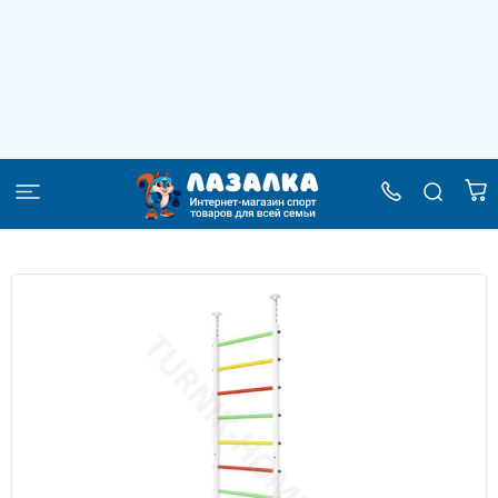
Шведская стенка распорная Turnik home
–
–
–
Главная
Каталог
Шведские стенки
Шведская стенка распорная Turnik home