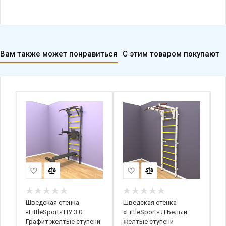
Вам также может понравиться
С этим товаром покупают
Шведская стенка
Шведская стенка
Ш
«LittleSport» ПУ 3.0
«LittleSport» Л Белый
h
т/
Графит желтые ступени
желтые ступени