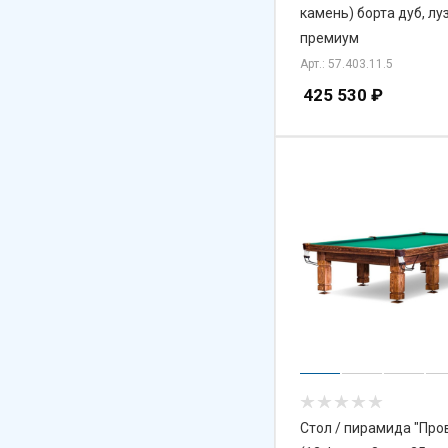
камень) борта дуб, лу
премиум
Арт.: 57.403.11.5
425 530
₽
Стол / пирамида "Про