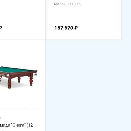
Арт.: 57.900.09.5
₽
157 670
₽
амида "Онега" (12