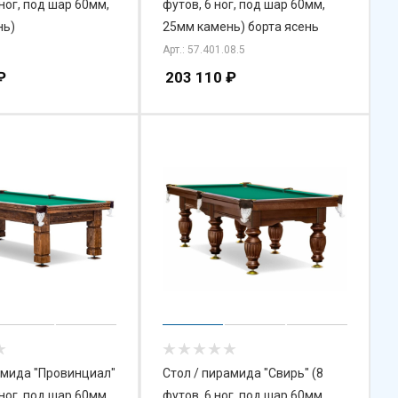
 ног, под шар 60мм,
футов, 6 ног, под шар 60мм,
нь)
25мм камень) борта ясень
Арт.: 57.401.08.5
₽
203 110
₽
амида "Провинциал"
Стол / пирамида "Свирь" (8
 ног, под шар 60мм,
футов, 6 ног, под шар 60мм,