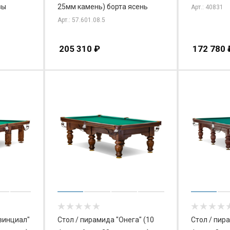
зы
25мм камень) борта ясень
Арт.: 40831
Арт.: 57.601.08.5
205 310
₽
172 780
винциал"
Стол / пирамида "Онега" (10
Стол / пир