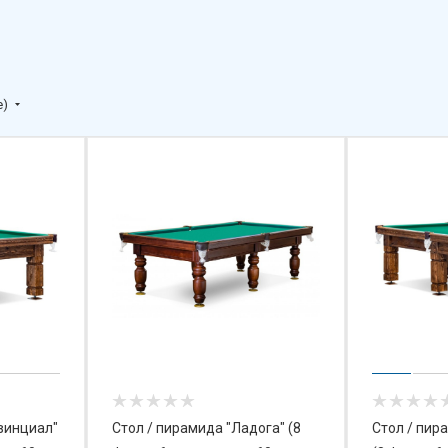
е)
винциал"
Стол / пирамида "Ладога" (8
Стол / пир