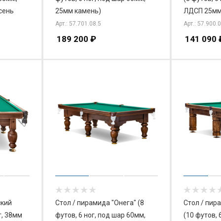
сень
25мм камень)
ЛДСП 25мм
Арт.: 57.701.08.5
Арт.: 57.900.
189 200
₽
141 090
ский
Стол / пирамида "Онега" (8
Стол / пир
г, 38мм
футов, 6 ног, под шар 60мм,
(10 футов, 