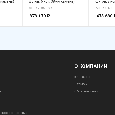
м камень)
футов, 6 ног, 38мм камень)
футов, 8 но
Арт.: 57.602.10.5
Арт.: 57.403.
373 170
₽
473 630
О КОМПАНИИ
Контакты
Отзывы
во
Обратная связь
ское соглашение