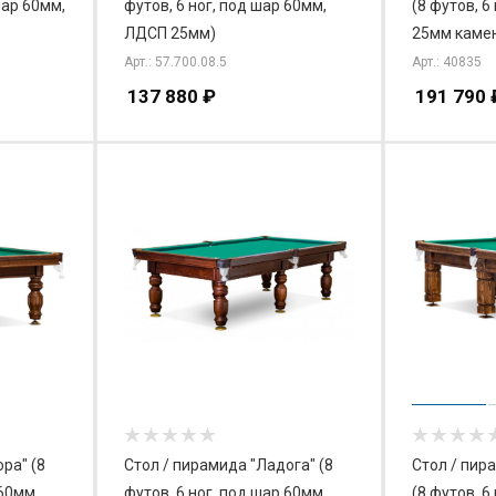
шар 60мм,
футов, 6 ног, под шар 60мм,
(8 футов, 6
ЛДСП 25мм)
25мм каме
Арт.: 57.700.08.5
Арт.: 40835
137 880
₽
191 790
ра" (8
Стол / пирамида "Ладога" (8
Стол / пир
 60мм,
футов, 6 ног, под шар 60мм,
(8 футов, 6