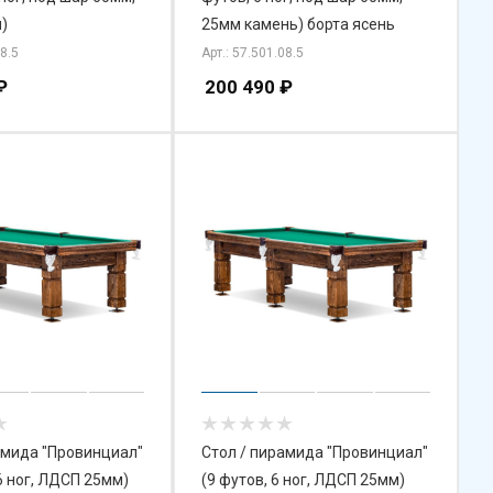
)
25мм камень) борта ясень
08.5
Арт.: 57.501.08.5
₽
200 490
₽
амида "Провинциал"
Стол / пирамида "Провинциал"
6 ног, ЛДСП 25мм)
(9 футов, 6 ног, ЛДСП 25мм)