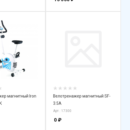
ер магнитный Iron
Велотренажер магнитный SF-
K
3.5A
Арт.: 17300
0
₽