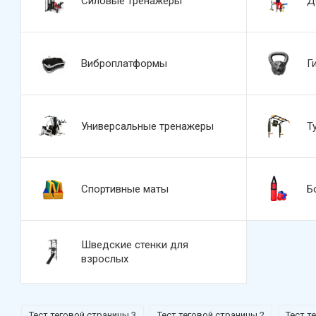
Силовые тренажеры
Д
Виброплатформы
Г
Универсальные тренажеры
Т
Спортивные маты
Б
Шведские стенки для
взрослых
Тест теговой страницы 3
Тест теговой страницы 2
Тест т