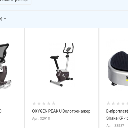
е)
C
OXYGEN PEAK U Велотренажер
Виброплат
Shake KP-1
Арт.: 32918
Арт.: 33537