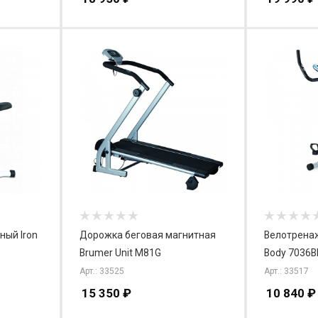
ный Iron
Дорожка беговая магнитная
Велотренаж
Brumer Unit M81G
Body 7036B
Арт.: 33525
Арт.: 33517
15 350
₽
10 840
₽