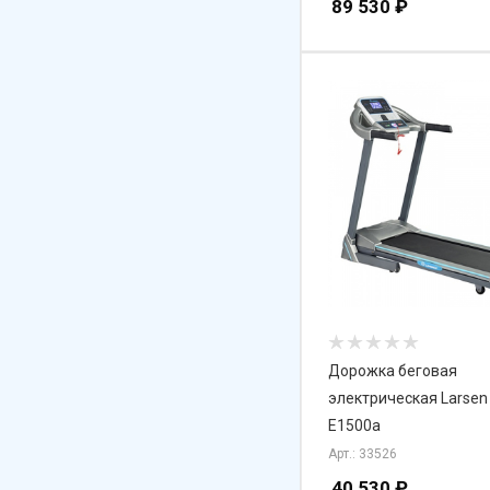
89 530
₽
Дорожка беговая
электрическая Larsen
E1500a
Арт.: 33526
40 530
₽