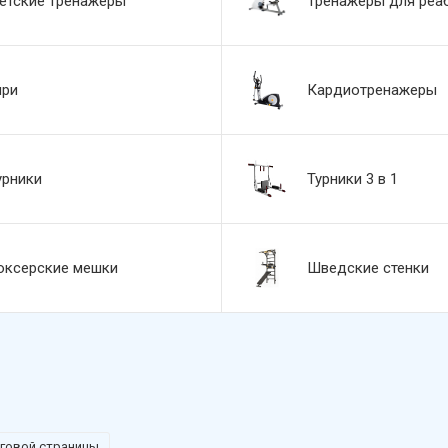
етские тренажеры
Тренажеры для реа
ири
Кардиотренажеры
урники
Турники 3 в 1
оксерские мешки
Шведские стенки
еговой страницы