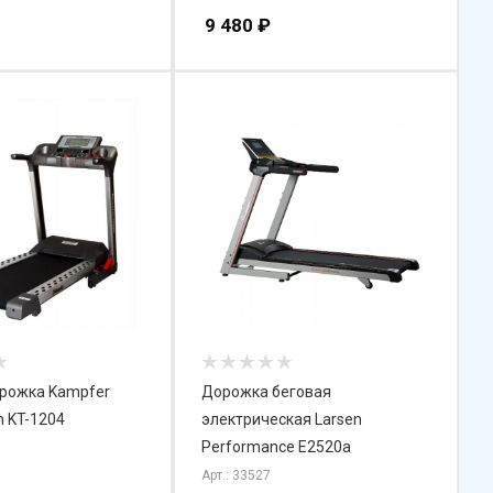
9 480
₽
орожка Kampfer
Дорожка беговая
n KT-1204
электрическая Larsen
Performance E2520a
Арт.: 33527