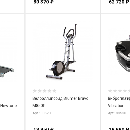
80 370
₽
62 720
₽
Велоэллипсоид Brumer Bravo
Виброплатф
 Newtone
M850G
Vibration
Арт.: 33520
Арт.: 33538
18 950
₽
19 990
₽