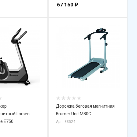
67 150
₽
жер
Дорожка беговая магнитная
нитный Larsen
Brumer Unit M80G
e E750
Арт.: 33524