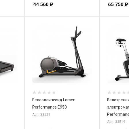
44 560
₽
65 750
₽
Велоэллипсоид Larsen
Велотрена
Performance E950
электромаг
Performanc
Арт.: 33521
Арт.: 33519