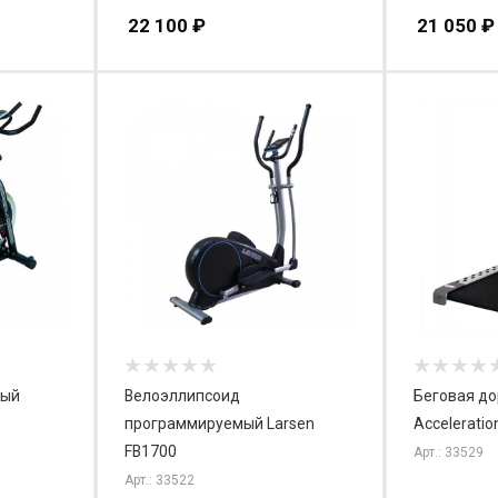
22 100
₽
21 050
₽
вый
Велоэллипсоид
Беговая д
программируемый Larsen
Acceleratio
FB1700
Арт.: 33529
Арт.: 33522