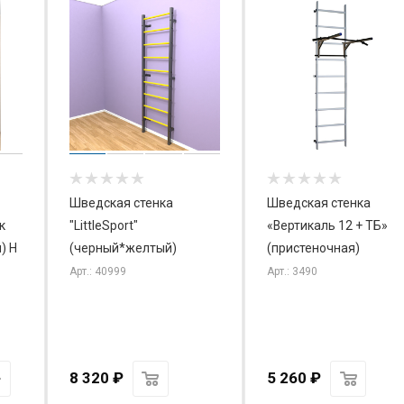
Шведская стенка
Шведская стенка
к
"LittleSport"
«Вертикаль 12 + ТБ»
) Н
(черный*желтый)
(пристеночная)
Арт.: 40999
Арт.: 3490
8 320
₽
5 260
₽