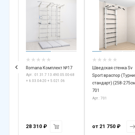
й
Romana Комплект №17
Шведская стенка Sv
Арт.: 01.31.7.13.490.05.00-68
ik
Sport враспор (Турни
+ 6.03.04-20 + 5.021.06
стандарт) (258-275см
701
Арт.: 701
28 310
₽
от
21 750 ₽