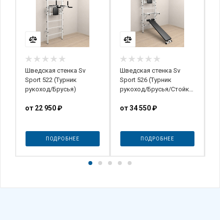
Шведская стенка Sv
Шведская стенка Sv
Ш
-
Sport 522 (Турник
Sport 526 (Турник
1
рукоход/Брусья)
рукоход/Брусья/Стойка/
Скамья)
от
22 950 ₽
от
34 550 ₽
9
ПОДРОБНЕЕ
ПОДРОБНЕЕ