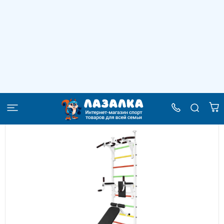
Шведская стенка распорная Turnik home
R-11
–
–
–
Главная
Каталог
Шведские стенки
Шведская стенка распорная Turnik home R-11