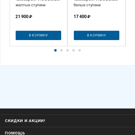
желтые ступени
белые ступени
(
Б
21 900
₽
17 400
₽
К
3
В КОРЗИНУ
В КОРЗИНУ
СКИДКИ И АКЦИИ!
ПОМОЩЬ