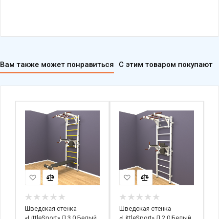
Вам также может понравиться
С этим товаром покупают
k
Шведская стенка
Шведская стенка
Д
«LittleSport» Л 3.0 Белый
«LittleSport» Л 2.0 Белый
с