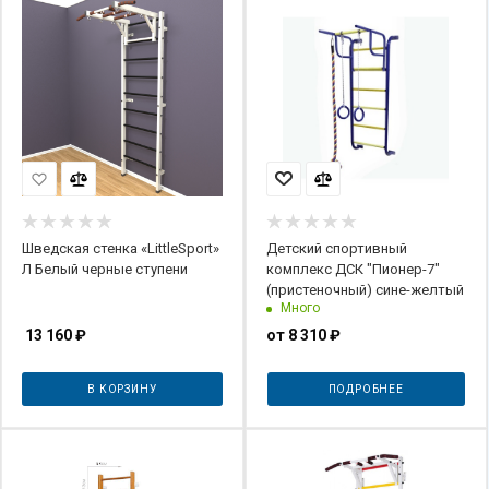
Шведская стенка «LittleSport»
Детский спортивный
Л Белый черные ступени
комплекс ДСК "Пионер-7"
(пристеночный) сине-желтый
Много
13 160
₽
от
8 310 ₽
В КОРЗИНУ
ПОДРОБНЕЕ