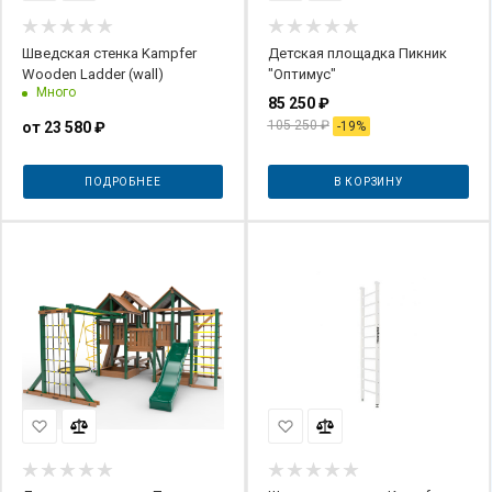
Шведская стенка Kampfer
Детская площадка Пикник
Wooden Ladder (wall)
"Оптимус"
Много
85 250
₽
105 250
₽
от
23 580 ₽
-
19
%
ПОДРОБНЕЕ
В КОРЗИНУ