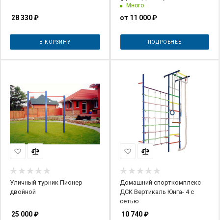
Много
28 330
₽
от
11 000 ₽
В КОРЗИНУ
ПОДРОБНЕЕ
Уличный турник Пионер
Домашний спорткомплекс
двойной
ДСК Вертикаль Юнга- 4 с
сетью
25 000
₽
10 740
₽