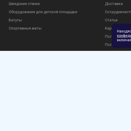
Шведские стенки
Доставка
Оборудование для детской площадки
Сотрудничест
Батуты
Статьи
Спортивные маты
Карта сайта
Находя
конфид
Пользователь
включая
Политика кон
Гарантия и во
2026 © Лазалка - интернет-магазин детских спортивных товаров в