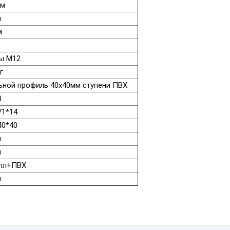
см
м
м
ы М12
г
ной профиль 40х40мм ступени ПВХ
0
1*14
0*40
м
м
лл+ПВХ
м