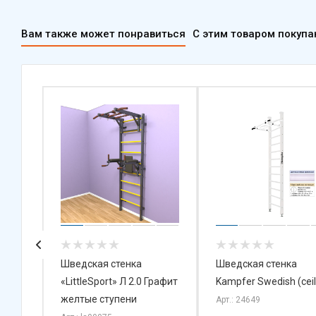
Вам также может понравиться
С этим товаром покуп
Шведская стенка
Шведская стенка
пор)
«LittleSport» Л 2.0 Графит
Kampfer Swedish (сeil
желтые ступени
Арт.: 24649