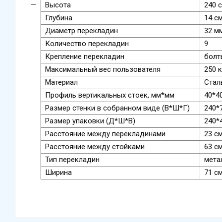
Высота
240 
Глубина
14 с
Диаметр перекладин
32 м
Количество перекладин
9
Крепление перекладин
болт
Максимальный вес пользователя
250 к
Материал
Сталь
Профиль вертикальных стоек, мм*мм
40*4
Размер стенки в собранном виде (В*Ш*Г)
240*7
Размер упаковки (Д*Ш*В)
240*4
Расстояние между перекладинами
23 с
Расстояние между стойками
63 с
Тип перекладин
мета
Ширина
71 с