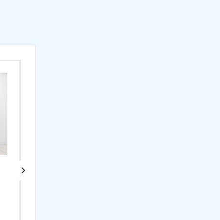
Брашированная
Брашированная
шведская стенка
шведская стенка
"Кастерли" Классик РБ
"Кастерли" Белый ТБCШ