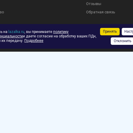
Отзывы
во
Обратная связь
Принять
Наст
сь на
lazalka.ru
, вы принимаете
политику
енциальности
и даете согласие на обработку ваших ПДн,
ское соглашение
 их передачу.
Подробнее
Отклонить
ф.
зврат
 Москве