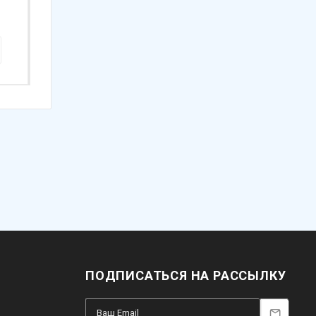
(Белые ступени)
(Черные ступени)
Арт.: ls00048
Арт.: ls00038
36 530
₽
38 840
₽
ПОДПИСАТЬСЯ НА РАССЫЛКУ