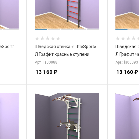
eSport"
Шведская стенка «LittleSport»
Шведская ст
Л Графит красные ступени
Л Графит ч
Арт.: ls00088
Арт.: ls00093
13 160
₽
13 160
₽