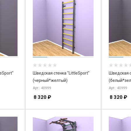
eSport"
Шведская стенка "LittleSport"
Шведская ст
(черный*желтый)
(белый*зе
Арт.: 40999
Арт.: 40999
8 320
₽
8 320
₽