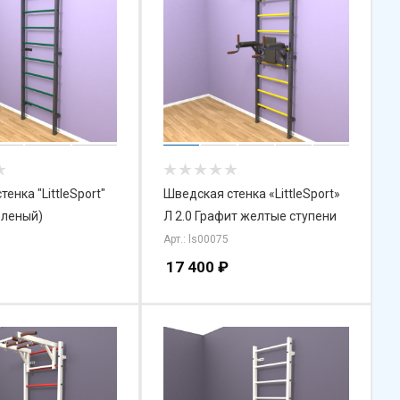
енка "LittleSport"
Шведская стенка «LittleSport»
еленый)
Л 2.0 Графит желтые ступени
Арт.: ls00075
17 400
₽