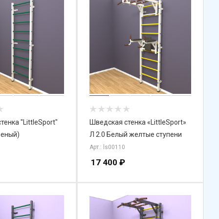
енка "LittleSport"
Шведская стенка «LittleSport»
леный)
Л 2.0 Белый желтые ступени
Арт.: ls00110
17 400
₽