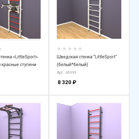
енка «LittleSport»
Шведская стенка "LittleSport"
й красные ступени
(белый*белый)
Арт.: 40999
8 320
₽