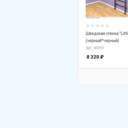
Шведская стенка "Littl
(черный*черный)
Арт.: 40999
8 320
₽