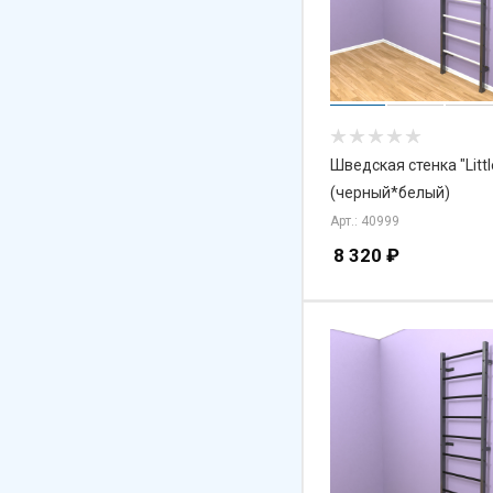
Шведская стенка "Littl
(черный*белый)
Арт.: 40999
8 320
₽