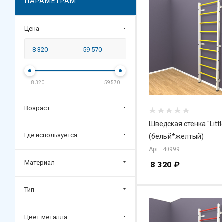
ПАРАМЕТРАМ
Цена
8 320
59 570
Возраст
Шведская стенка "Littl
Где используется
(белый*желтый)
Арт.: 40999
Материал
8 320
₽
Тип
Цвет металла