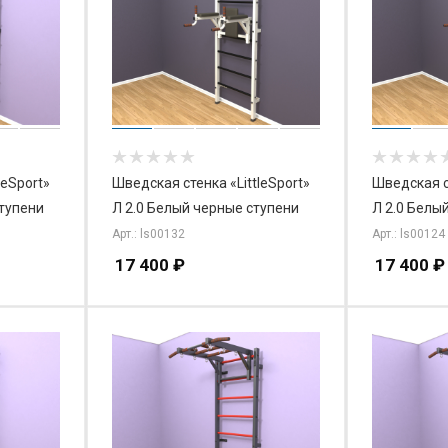
leSport»
Шведская стенка «LittleSport»
Шведская ст
ступени
Л 2.0 Белый черные ступени
Л 2.0 Белы
Арт.: ls00132
Арт.: ls00124
17 400
₽
17 400
₽