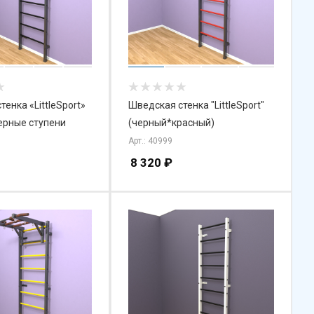
енка «LittleSport»
Шведская стенка "LittleSport"
ерные ступени
(черный*красный)
Арт.: 40999
8 320
₽