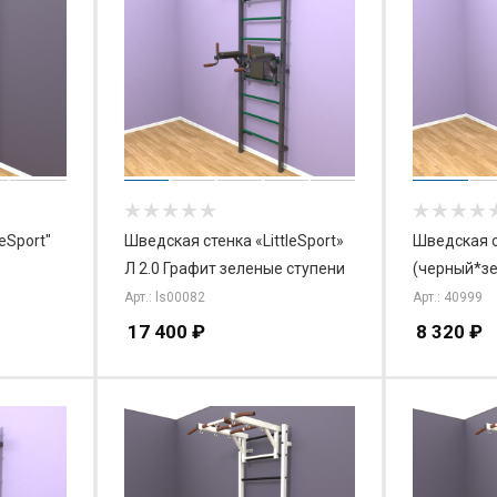
eSport"
Шведская стенка «LittleSport»
Шведская ст
Л 2.0 Графит зеленые ступени
(черный*з
Арт.: ls00082
Арт.: 40999
17 400
₽
8 320
₽