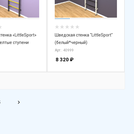
енка «LittleSport»
Шведская стенка "LittleSport"
елтые ступени
(белый*черный)
Арт.: 40999
8 320
₽
5