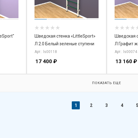
eSport"
Шведская стенка «LittleSport»
Шведская ст
Л 2.0 Белый зеленые ступени
Л Графит ж
Арт.: ls00118
Арт.: ls00074
17 400
₽
13 160
₽
ПОКАЗАТЬ ЕЩЕ
1
2
3
4