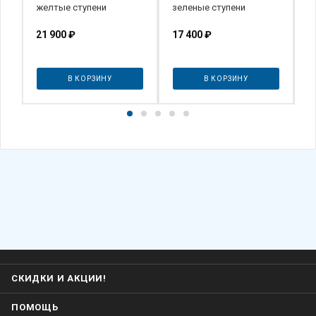
желтые ступени
зеленые ступени
ж
21 900
₽
17 400
₽
1
В КОРЗИНУ
В КОРЗИНУ
СКИДКИ И АКЦИИ!
ПОМОЩЬ