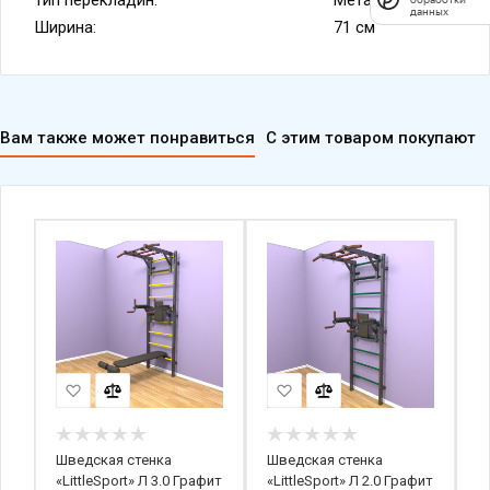
Тип перекладин:
Металл+ПВХ
Ширина:
71 см
Вам также может понравиться
С этим товаром покупают
Шведская стенка
Шведская стенка
Ш
«LittleSport» Л 3.0 Графит
«LittleSport» Л 2.0 Графит
«