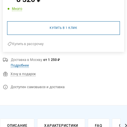
Много
КУПИТЬ В 1 КЛИК
Купить в рассрочку
Доставка в
Москву
от 1 250 ₽
Подробнее
Хочу в подарок
Доступен самовывоз и доставка
ОПИСАНИЕ
ХАРАКТЕРИСТИКИ
FAQ
ОПЛ