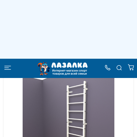
Шведская стенка "LittleSport"
(белый*белый)
–
–
–
Главная
Каталог
Шведские стенки
Шведская стенка "LittleSport" (белый*белый)