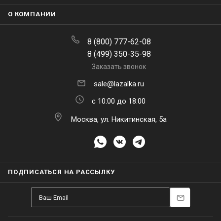
О КОМПАНИИ
8 (800) 777-62-08
8 (499) 350-35-98
Заказать звонок
sale@lazalka.ru
с 10:00 до 18:00
Москва, ул. Никитинская, 5а
ПОДПИСАТЬСЯ НА РАССЫЛКУ
Находясь на
lazalka.ru
, вы принимаете
политику конфиденциальности
и
В КОРЗИНУ
даете согласие на обработку ваших ПДн, включая их передачу.
Подробнее
Принять
Настроить
Отклонить
Каталог
Акции
Корзина
Контакты
Сравнение
Избранные