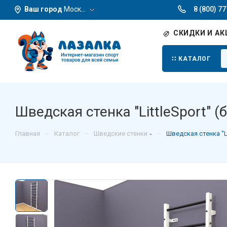
Ваш город
Москва
8 (800) 7
СКИДКИ И АК
КАТАЛОГ
Шведская стенка "LittleSport" 
–
–
–
Главная
Каталог
Шведские стенки
Шведская стенка "L