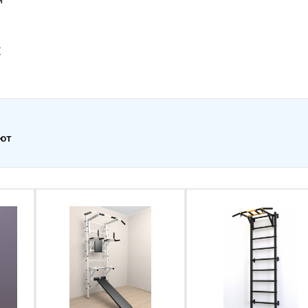
Х
ают