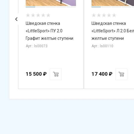
Шведская стенка
Шведская стенка
«LittleSport» ПУ 2.0
«LittleSport» Л 2.0 Бе
ая)
Графит желтые ступени
желтые ступени
Арт.: ls00073
Арт.: ls00110
15 500
₽
17 400
₽