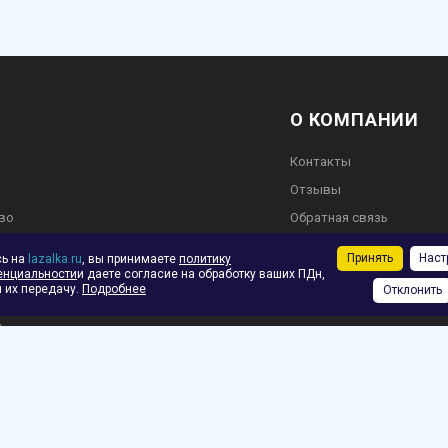
О КОМПАНИИ
Контакты
Отзывы
во
Обратная связь
Принять
Наст
сь на
lazalka.ru
, вы принимаете
политику
енциальности
и даете согласие на обработку ваших ПДн,
 их передачу.
Подробнее
Отклонить
ское соглашение
ф.
зврат