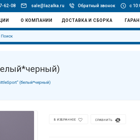
77-62-08
sale@lazalka.ru
Обратный звонок
с 10:
ЦИИ
О КОМПАНИИ
ДОСТАВКА И СБОРКА
ГАРА
(белый*черный)
ittleSport" (белый*черный)
В ИЗБРАННОЕ
СРАВНИТЬ