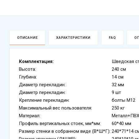
ОПИСАНИЕ
ХАРАКТЕРИСТИКИ
FAQ
О
Комплектация:
Шведская с
Высота:
240 см
Глубина:
14 см
Диаметр перекладин:
32 мм
Диаметр перекладин:
9 шт
Крепление перекладин:
болты М12
Максимальный вес пользователя:
250 кг
Материал:
Металл+ПВ
Профиль вертикальных стоек, мм*мм:
60*40 мм
Размер стенки в собранном виде (В*Ш*Г):
240*71*14 с
Размер упаковки (Д*Ш*В):
240*10*10 с