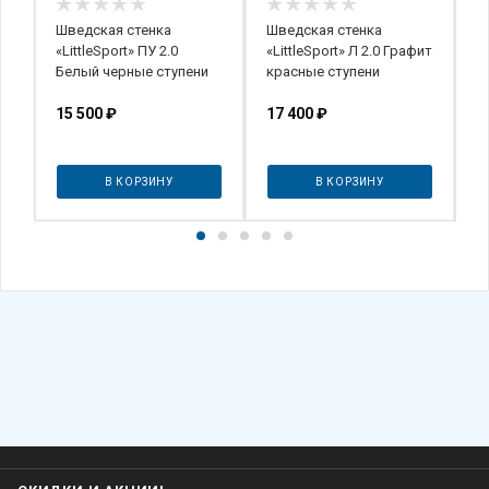
Шведская стенка
Шведская стенка
Д
«LittleSport» ПУ 2.0
«LittleSport» Л 2.0 Графит
R
Белый черные ступени
красные ступени
15 500
₽
17 400
₽
4
В КОРЗИНУ
В КОРЗИНУ