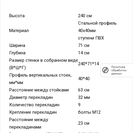
Высота
240 см
Стальной профиль
Материал
40х40мм
ступени ПВХ
Ширина
71 см
Глубина
14 см
Размер стенки в собранном виде
240*71*14
(В*Ш*Г)
Политика
обработки
данных
Профиль вертикальных стоек,
40*40
мм*мм
Расстояние между стойками
63 см
Диаметр перекладин
32 мм
Количество перекладин
9
Крепление перекладин
болты М12
Расстояние между
23 см
перекладинами