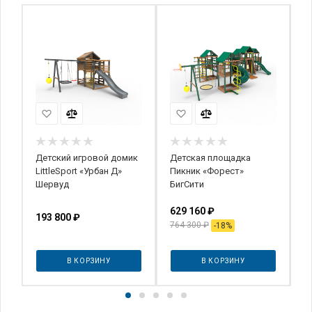
Детский игровой домик
Детская площадка
Д
ик
LittleSport «Урбан Д»
Пикник «Форест»
I
Шервуд
БигСити
(
629 160
₽
193 800
₽
1
764 300
₽
-
18
%
В КОРЗИНУ
В КОРЗИНУ