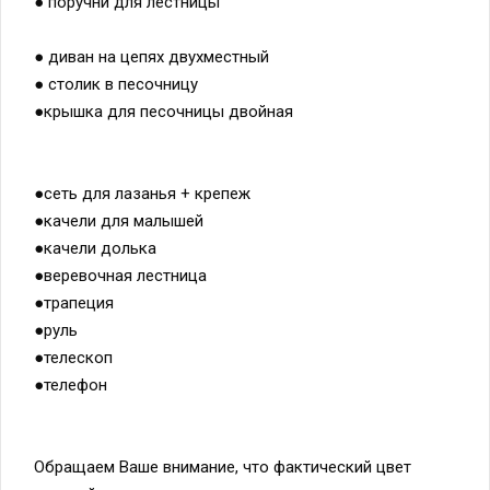
● поручни для лестницы
● диван на цепях двухместный
● столик в песочницу
●крышка для песочницы двойная
●сеть для лазанья + крепеж
●качели для малышей
●качели долька
●веревочная лестница
●трапеция
●руль
●телескоп
●телефон
Обращаем Ваше внимание, что фактический цвет