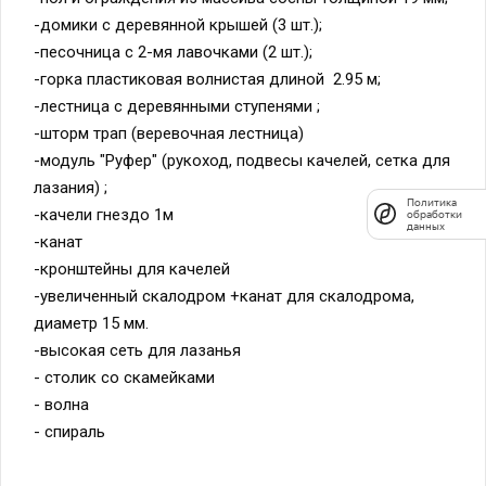
-домики с деревянной крышей (3 шт.);
-песочница с 2-мя лавочками (2 шт.);
-горка пластиковая волнистая длиной 2.95 м;
-лестница с деревянными ступенями ;
-шторм трап (веревочная лестница)
-модуль "Руфер" (рукоход, подвесы качелей, сетка для
лазания) ;
Политика
-качели гнездо 1м
обработки
данных
-канат
-кронштейны для качелей
-увеличенный скалодром +канат для скалодрома,
диаметр 15 мм.
-высокая сеть для лазанья
- столик со скамейками
- волна
- спираль