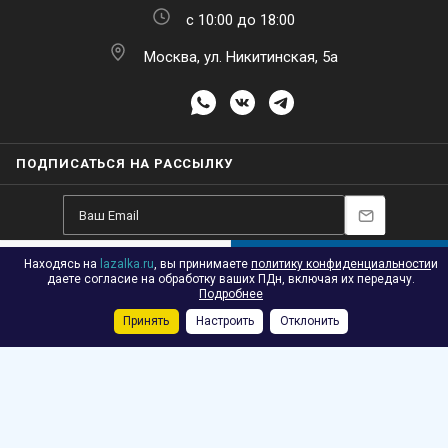
с 10:00 до 18:00
Москва, ул. Никитинская, 5а
ПОДПИСАТЬСЯ НА РАССЫЛКУ
Находясь на
lazalka.ru
, вы принимаете
политику конфиденциальности
и
В КОРЗИНУ
даете согласие на обработку ваших ПДн, включая их передачу.
2026 © Лазалка - интернет-магазин детских спортивных товаров в
Подробнее
Москве
Принять
Настроить
Отклонить
Каталог
Акции
Корзина
Контакты
Сравнение
Избранные