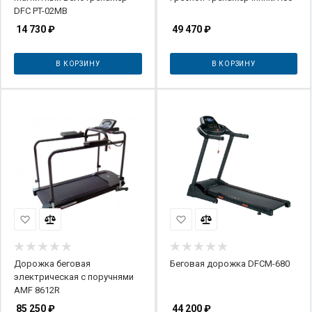
DFC PT-02MB
14 730
₽
49 470
₽
В КОРЗИНУ
В КОРЗИНУ
Дорожка беговая
Беговая дорожка DFCM-680
электрическая с поручнями
AMF 8612R
85 250
₽
44 200
₽