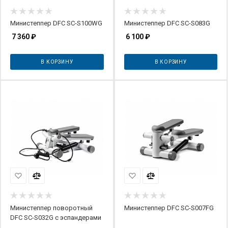
Министеппер DFC SC-S100WG
Министеппер DFC SC-S083G
7 360
₽
6 100
₽
В КОРЗИНУ
В КОРЗИНУ
Министеппер поворотный
Министеппер DFC SC-S007FG
DFC SC-S032G с эспандерами