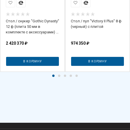
Стол / снукер "Gothic Dynasty"
Стол / пул "Victory II Plus" 8 ф
12 ф (плита 50 мм в
(черный) с плитой
комплекте с аксессуарами) с
системой подогрева плит
2 420 370
₽
974 350
₽
В КОРЗИНУ
В КОРЗИНУ