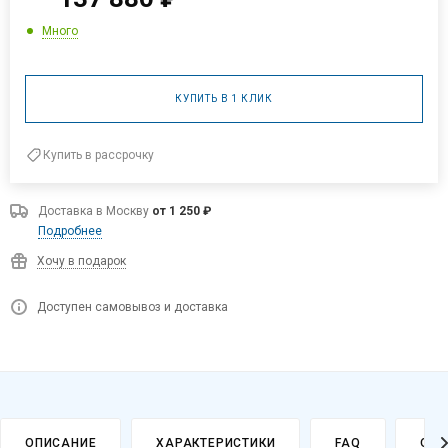
Много
КУПИТЬ В 1 КЛИК
Купить в рассрочку
Доставка в
Москву
от 1 250 ₽
Подробнее
Хочу в подарок
Доступен самовывоз и доставка
ОПИСАНИЕ
ХАРАКТЕРИСТИКИ
FAQ
ОПЛ