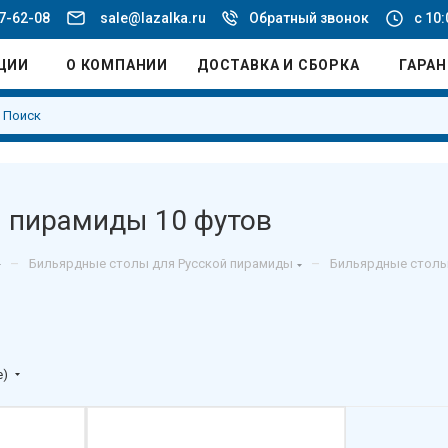
77-62-08
sale@lazalka.ru
Обратный звонок
с 10:
ЦИИ
О КОМПАНИИ
ДОСТАВКА И СБОРКА
ГАРА
й пирамиды 10 футов
–
–
Бильярдные столы для Русской пирамиды
Бильярдные столы
е)