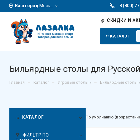
Ваш город
Москва
8 (800) 7
СКИДКИ И АК
КАТАЛОГ
Бильярдные столы для Русско
–
–
–
Главная
Каталог
Игровые столы
Бильярдные столы
КАТАЛОГ
По умолчанию (возрастани
ФИЛЬТР ПО