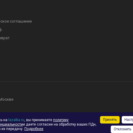
ское соглашение
ф.
зврат
 Москве
Принять
Наст
сь на
lazalka.ru
, вы принимаете
политику
енциальности
и даете согласие на обработку ваших ПДн,
 их передачу.
Подробнее
Отклонить