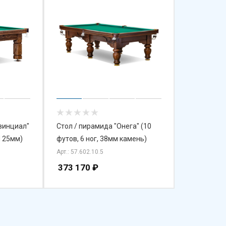
винциал"
Стол / пирамида "Онега" (10
П 25мм)
футов, 6 ног, 38мм камень)
Арт.: 57.602.10.5
373 170
₽