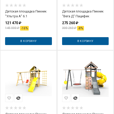
Детская площадка Пикник
Детская площадка Пикник
"Ультра А" 6.1
"Вега Д" Пацифик
121 470
₽
275 260
₽
145 000
₽
300 260
₽
-
16
%
-
8
%
В КОРЗИНУ
В КОРЗИНУ