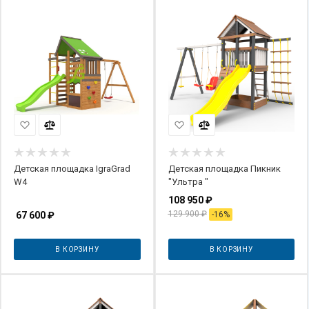
Детская площадка IgraGrad
Детская площадка Пикник
W4
"Ультра "
108 950
₽
129 900
₽
67 600
₽
-
16
%
В КОРЗИНУ
В КОРЗИНУ