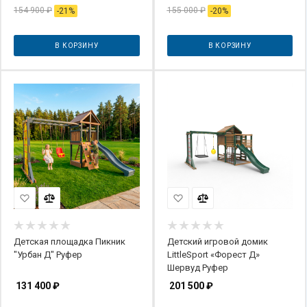
154 900
₽
155 000
₽
-
21
%
-
20
%
В КОРЗИНУ
В КОРЗИНУ
Детская площадка Пикник
Детский игровой домик
"Урбан Д" Руфер
LittleSport «Форест Д»
Шервуд Руфер
131 400
₽
201 500
₽