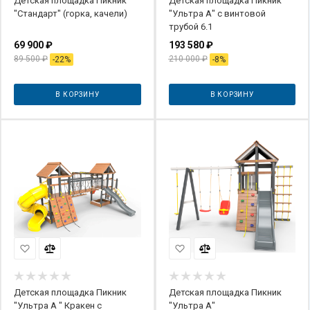
Детская площадка Пикник
Детская площадка Пикник
"Стандарт" (горка, качели)
"Ультра А" с винтовой
трубой 6.1
69 900
₽
193 580
₽
89 500
₽
210 000
₽
-
22
%
-
8
%
В КОРЗИНУ
В КОРЗИНУ
Детская площадка Пикник
Детская площадка Пикник
"Ультра А " Кракен с
"Ультра А"