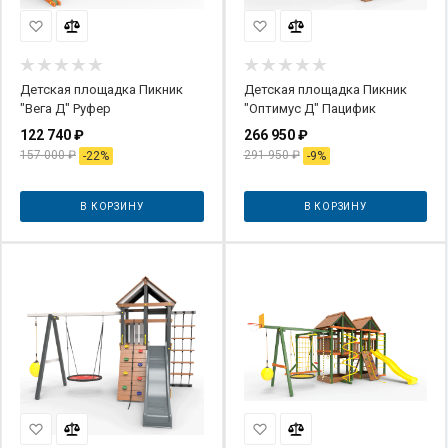
Детская площадка Пикник
Детская площадка Пикник
"Вега Д" Руфер
"Оптимус Д" Пацифик
122 740
₽
266 950
₽
157 000
₽
291 950
₽
-
22
%
-
9
%
В КОРЗИНУ
В КОРЗИНУ