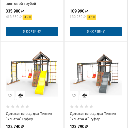
винтовой трубой
335 900
₽
109 990
₽
413 850
₽
130 250
₽
-
19
%
-
16
%
В КОРЗИНУ
В КОРЗИНУ
Детская площадка Пикник
Детская площадка Пикник
"Ультра" Руфер
"Ультра А" Руфер
122 740
₽
123 790
₽