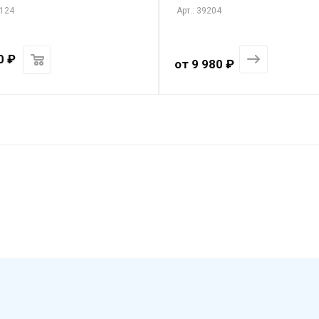
0124
Арт.: 39204
0
₽
от
9 980 ₽