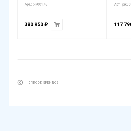
Арт.: pik00176
Арт.: pik0
380 950
₽
117 79
СПИСОК БРЕНДОВ