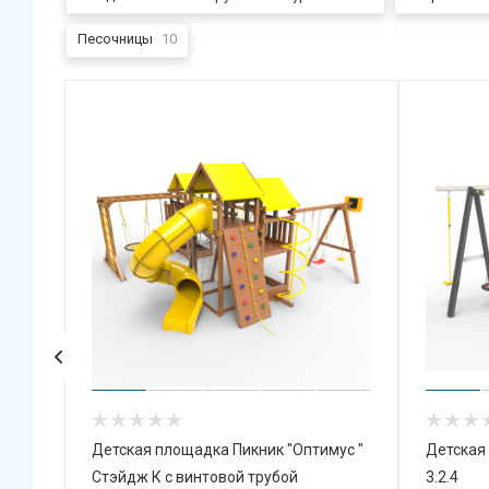
Песочницы
10
 Д"
Детская площадка Пикник "Оптимус "
Детская
Стэйдж К с винтовой трубой
3.2.4