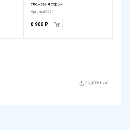
сложения серый
ступ
Арт.: mat0024
Арт.: 
8 900
₽
49 9
ПОДЕЛИТЬСЯ