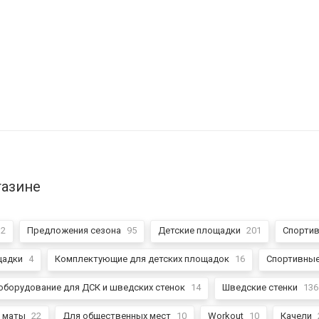
газине
32
Предложения сезона
95
Детские площадки
201
Спортив
щадки
4
Комплектующие для детских площадок
16
Спортивны
оборудование для ДСК и шведских стенок
14
Шведские стенки
136
 маты
22
Для общественных мест
10
Workout
10
Качели