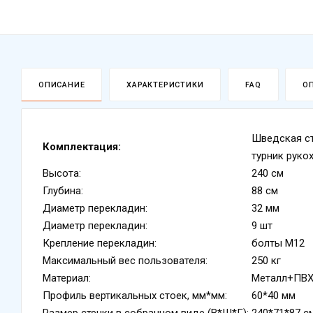
ОПИСАНИЕ
ХАРАКТЕРИСТИКИ
FAQ
О
Шведская с
Комплектация:
турник руко
Высота:
240 см
Глубина:
88 см
Диаметр перекладин:
32 мм
Диаметр перекладин:
9 шт
Крепление перекладин:
болты М12
Максимальный вес пользователя:
250 кг
Материал:
Металл+ПВ
Профиль вертикальных стоек, мм*мм:
60*40 мм
Размер стенки в собранном виде (В*Ш*Г):
240*71*87 с