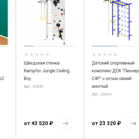
Шведская стенка
Детский спортивный
Kampfer Jungle Ceiling
комплекс ДСК "Пионер
БС
Boy
С4Р" с сетью синий-
желтый
Арт.: 35895
Арт.: 20664
от
43 520 ₽
от
23 320 ₽