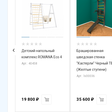
й
Детский напольный
Брашированная
нер-
комплекс ROMANA Eco 4
шведская стенка
анной
"Кастерли" Черный Т
Арт.: 40458
(Желтые ступени)
е-
Арт.: ls00036
19 800
₽
35 600
₽