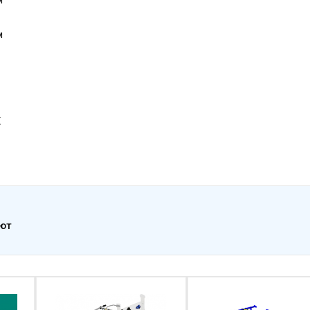
м
Х
ают