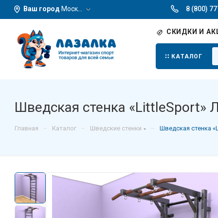
Ваш город
Москва
8 (800) 7
СКИДКИ И АК
КАТАЛОГ
Шведская стенка «LittleSport» 
–
–
–
Главная
Каталог
Шведские стенки
Шведская стенка «L