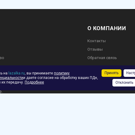
О КОМПАНИИ
Контакты
Отзывы
во
Обратная связь
Принять
Наст
сь на
lazalka.ru
, вы принимаете
политику
енциальности
и даете согласие на обработку ваших ПДн,
 их передачу.
Подробнее
Отклонить
ское соглашение
ф.
зврат