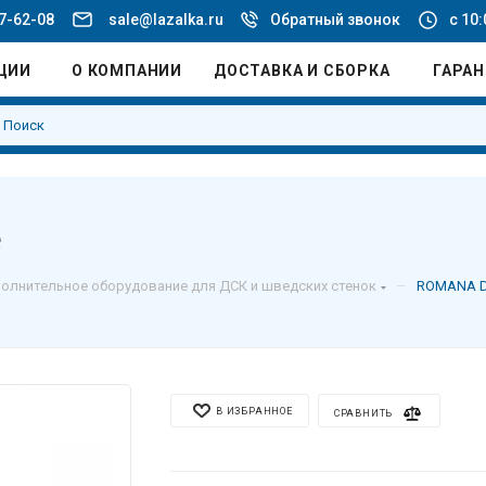
77-62-08
sale@lazalka.ru
Обратный звонок
с 10:
ЦИИ
О КОМПАНИИ
ДОСТАВКА И СБОРКА
ГАРА
е
–
олнительное оборудование для ДСК и шведских стенок
ROMANA D
В ИЗБРАННОЕ
СРАВНИТЬ