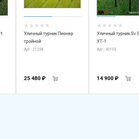
rt
Уличный турник Пионер
Уличный турник Sv S
тройной
УТ-1
Арт.: 21238
Арт.: 40155
25 480
₽
14 900
₽