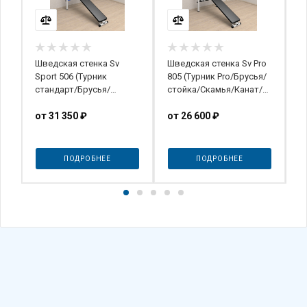
Шведская стенка Sv
Шведская стенка Sv Pro
Ш
Sport 506 (Турник
805 (Турник Pro/Брусья/
Р
стандарт/Брусья/
стойка/Скамья/Канат/
(
Скамья/Канат/Кольца/
Кольца/Лестница)
Лестница)
от
31 350 ₽
от
26 600 ₽
о
ПОДРОБНЕЕ
ПОДРОБНЕЕ