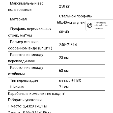
Максимальный вес
250 кг
пользователя
Стальной профиль
Материал
60х40мм ступени ПВХ
Политика
обработки
данных
Профиль вертикальных
60*40
стоек, мм*мм
Размер стенки в
240*71*14
собранном виде (В*Ш*Г)
Расстояние между
23 см
перекладинами
Расстояние между
63 см
стойками
Тип перекладин
металл+ПВХ
Ширина
71 см
Карабины в комплект не входят!
Габариты упаковки :
1 место: 2,43х0,1х0,1 м
2 место: 0,55х0,16х0,06 м,