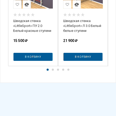
Шведская стенка
Шведская стенка
Ш
р
«LittleSport» ПУ 2.0
«LittleSport» Л 3.0 Белый
.)
Белый красные ступени
белые ступени
15 500
₽
21 900
₽
7
В КОРЗИНУ
В КОРЗИНУ