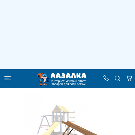
Зимняя приставная горка к ДИП
"Пикник" 4м
–
–
–
Главная
Каталог
Детские горки
Зимняя приставная горка к ДИП "Пикник" 4м