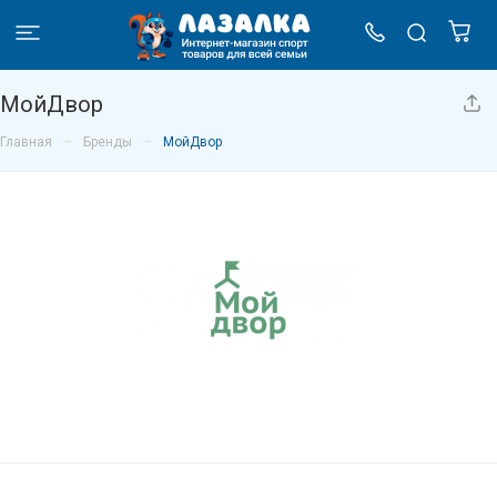
МойДвор
–
–
Главная
Бренды
МойДвор