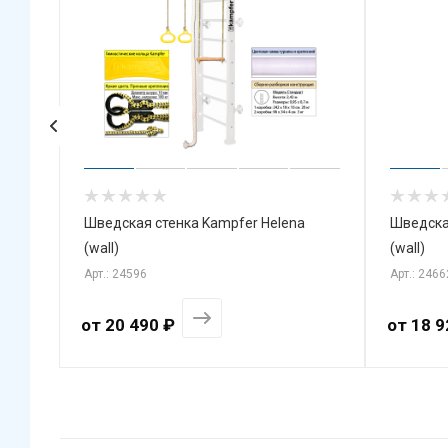
mpfer
Шведская стенка Kampfer Helena
Шведска
(wall)
(wall)
Арт.: 24596
Арт.: 2466
от
20 490 ₽
от
18 9