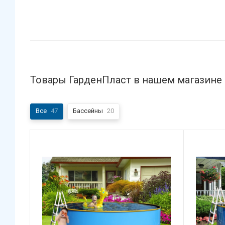
Товары ГарденПласт в нашем магазине
Все
47
Бассейны
20