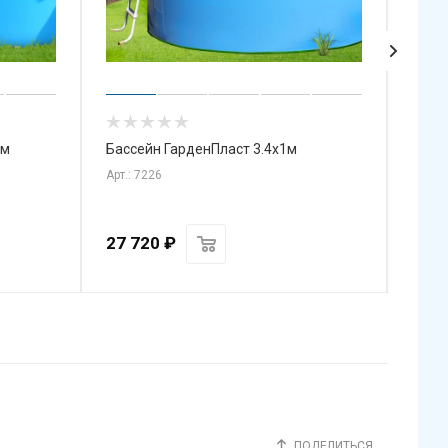
5м
Бассейн ГарденПласт 3.4х1м
Басс
Арт.: 7226
Арт.: 
27 720
₽
34 4
ПОДЕЛИТЬСЯ