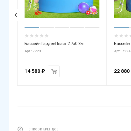
йнов
Бассейн ГарденПласт 2.7х0.8м
Бассейн
Арт.: 7223
Арт.: 7224
14 580
₽
22 880
СПИСОК БРЕНДОВ