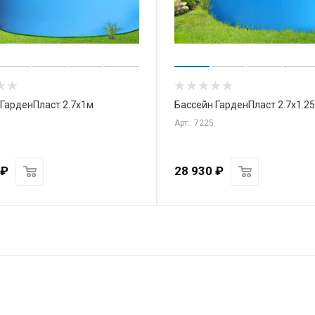
 ГарденПласт 2.7х1м
Бассейн ГарденПласт 2.7х1.2
Арт.: 7225
₽
28 930
₽