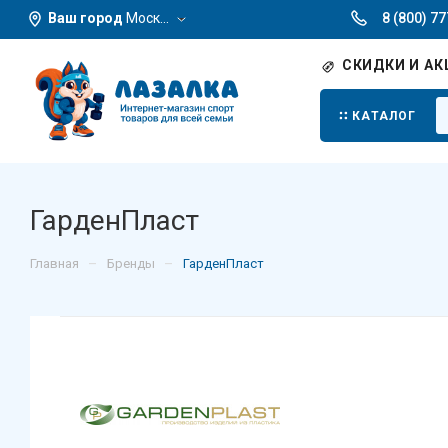
Ваш город
Москва
8 (800) 7
СКИДКИ И АК
КАТАЛОГ
ГарденПласт
–
–
Главная
Бренды
ГарденПласт