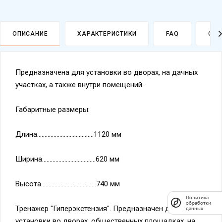
ОПИСАНИЕ
ХАРАКТЕРИСТИКИ
FAQ
ОПЛ
Предназначена для установки во дворах, на дачных
участках, а также внутри помещений.
Габаритные размеры:
Длина......................................1120 мм
Ширина....................................620 мм
Высота.....................................740 мм
Политика
обработки
Тренажер "Гиперэкстензия". Предназначен для
данных
установки во дворах, общественных площадках, на