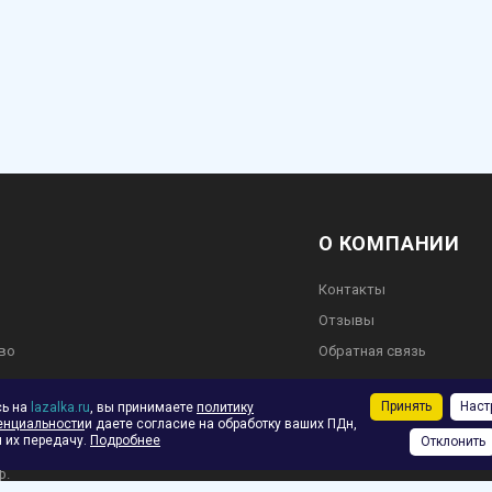
О КОМПАНИИ
Контакты
Отзывы
во
Обратная связь
Принять
Наст
сь на
lazalka.ru
, вы принимаете
политику
енциальности
и даете согласие на обработку ваших ПДн,
 их передачу.
Подробнее
Отклонить
ское соглашение
ф.