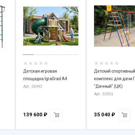
Детская игровая
Детский спортивны
площадка IgraGrad А4
комплекс для дачи 
"Дачный" (ЦК)
Арт.: 35992
Арт.: 32953
139 600
₽
35 040
₽