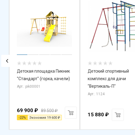
Детская площадка Пикник
Детский спортивный
"Стандарт" (горка, качели)
комплекс для дачи
и
"Вертикаль-П"
Арт.: pik00001
Арт.: 1124
69 900
₽
89 500
₽
15 880
₽
-
22
%
Экономия
19 600
₽