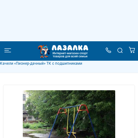
Качели «Пионер-дачный» ТК с
подшипниками
–
–
–
Главная
Каталог
Детские качели
Качели «Пионер-дачный» ТК с подшипниками