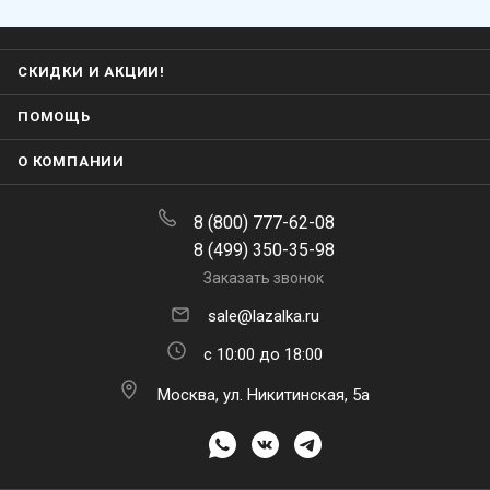
СКИДКИ И АКЦИИ!
ПОМОЩЬ
О КОМПАНИИ
8 (800) 777-62-08
8 (499) 350-35-98
Заказать звонок
sale@lazalka.ru
с 10:00 до 18:00
Москва, ул. Никитинская, 5а
ПОДПИСАТЬСЯ НА РАССЫЛКУ
Находясь на
lazalka.ru
, вы принимаете
политику конфиденциальности
и
В КОРЗИНУ