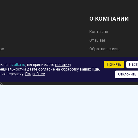
О КОМПАНИИ
Контакты
Отзывы
во
Обратная связь
Принять
Наст
сь на
lazalka.ru
, вы принимаете
политику
енциальности
и даете согласие на обработку ваших ПДн,
 их передачу.
Подробнее
Отклонить
ское соглашение
ф.
зврат