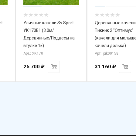
rt
Уличные качели Sv Sport
Деревянные качели
о
УК170В1 (3.0м/
Пикник 2 "Оптимус"
Деревянные/Подвесы на
(качели для малыше
втулке 1к)
качели долька)
Арт.: УК170
Арт.: pik00158
25 700
₽
31 160
₽