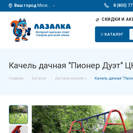
Ваш город
Москва
8 (800) 7
СКИДКИ И АК
КАТАЛОГ
Качель дачная "Пионер Дуэт" Ц
–
–
–
Главная
Каталог
Детские качели
Качель дачная "Пион