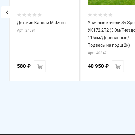
Детские Качели Midzumi
Уличные качели Sv Spo
УК172.2П2 (3.0м/Гнезд
Арт.: 24091
115см/Деревянные/
Подвесы на подш 2к)
Арт.: 40347
580
₽
40 950
₽