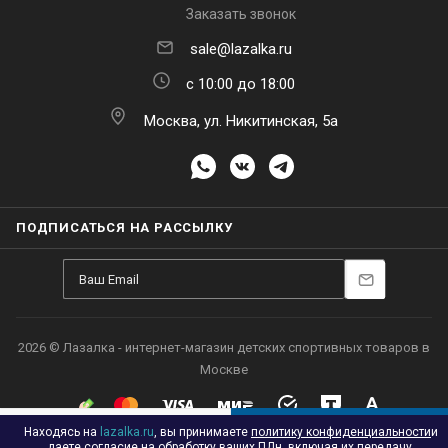
Заказать звонок
sale@lazalka.ru
с 10:00 до 18:00
Москва, ул. Никитинская, 5а
ПОДПИСАТЬСЯ НА РАССЫЛКУ
Находясь на
lazalka.ru
, вы принимаете
политику конфиденциальности
и
В КОРЗИНУ
даете согласие на обработку ваших ПДн, включая их передачу.
Подробнее
Принять
Настроить
Отклонить
Каталог
Акции
Корзина
Контакты
Сравнение
Избранные
2026 © Лазалка - интернет-магазин детских спортивных товаров в
Москве