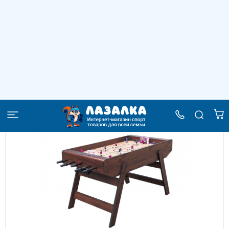
Хоккей «Легенда 17»
–
–
–
Главная
Каталог
Игровые столы
Хоккей «Легенда 17»