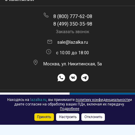
8 (800) 777-62-08
8 (499) 350-35-98
Заказать звонок
sale@lazalka.ru
с 10:00 до 18:00
Москва, ул. Никитинская, 5а
ПОДПИСАТЬСЯ НА РАССЫЛКУ
Находясь на
lazalka.ru
, вы принимаете
политику конфиденциальности
и
В КОРЗИНУ
даете согласие на обработку ваших ПДн, включая их передачу.
Подробнее
Принять
Настроить
Отклонить
Каталог
Акции
Корзина
Контакты
Сравнение
Избранные
2026 © Лазалка - интернет-магазин детских спортивных товаров в