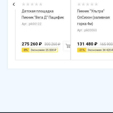
с
Детская площадка
Пикник "Ультра"
орный
Пикник "Вега Д" Пацифик
ОлСизон (заливная
горка 4м)
Арт.: pik00122
Арт.: pik00060
275 260
₽
131 480
₽
300 260
₽
165 900
-
8
%
Экономия
25 000
₽
-
21
%
Экономия
34 420