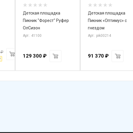
Детская площадка
Детская площадка
Пикник "Форест" Руфер
Пикник «Оптимус» с
ОлСизон
гнездом
Арт.: 41100
Арт.: pik00214
₽
129 300
₽
91 370
₽
₽