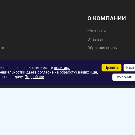
О КОМПАНИИ
Контакты
Отзывы
во
Обратная связь
Принять
Наст
сь на
lazalka.ru
, вы принимаете
политику
енциальности
и даете согласие на обработку ваших ПДн,
ское соглашение
 их передачу.
Подробнее
Отклонить
ф.
зврат