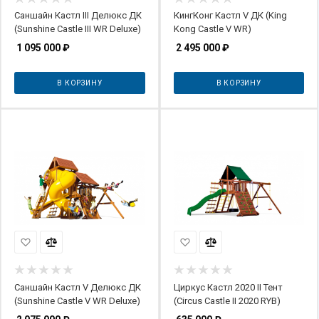
Саншайн Кастл III Делюкс ДК
КингКонг Кастл V ДК (King
(Sunshine Castle III WR Deluxe)
Kong Castle V WR)
1 095 000
₽
2 495 000
₽
В КОРЗИНУ
В КОРЗИНУ
Саншайн Кастл V Делюкс ДК
Циркус Кастл 2020 II Тент
(Sunshine Castle V WR Deluxe)
(Circus Castle II 2020 RYB)