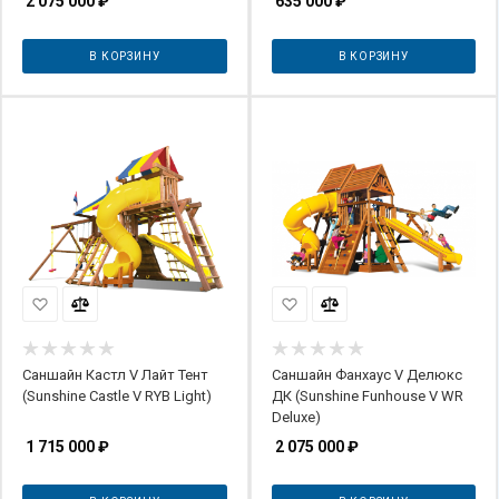
2 075 000
₽
635 000
₽
В КОРЗИНУ
В КОРЗИНУ
Саншайн Кастл V Лайт Тент
Саншайн Фанхаус V Делюкс
(Sunshine Castle V RYB Light)
ДК (Sunshine Funhouse V WR
Deluxe)
1 715 000
₽
2 075 000
₽