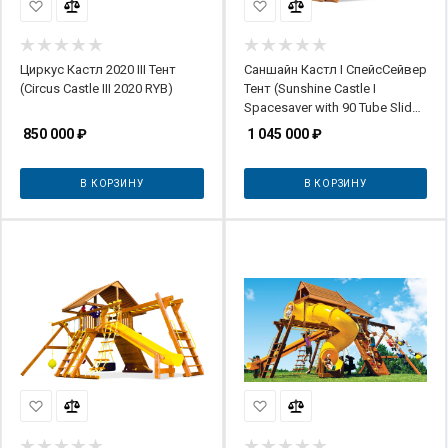
Циркус Кастл 2020 III Тент
Саншайн Кастл I СпейсСейвер
(Circus Castle III 2020 RYB)
Тент (Sunshine Castle I
Spacesaver with 90 Tube Slide
RYB)
850 000
₽
1 045 000
₽
В КОРЗИНУ
В КОРЗИНУ