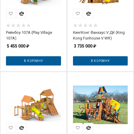
Рейнбоу 107A (Play Village
КингКонг Фанхаус V ДК (King
107A)
Kong Funhouse V WR)
5 455 000
₽
3 735 000
₽
В КОРЗИНУ
В КОРЗИНУ