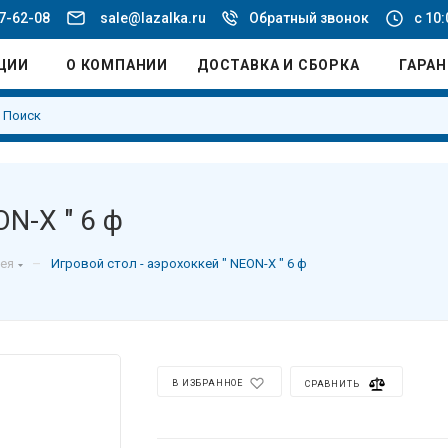
77-62-08
sale@lazalka.ru
Обратный звонок
с 10:
ЦИИ
О КОМПАНИИ
ДОСТАВКА И СБОРКА
ГАРА
ON-X " 6 ф
–
ея
Игровой стол - аэрохоккей " NEON-X " 6 ф
В ИЗБРАННОЕ
СРАВНИТЬ