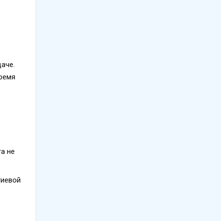
аче.
время
та не
тиевой