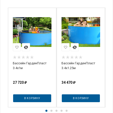
Бассейн ГарденПласт
Бассейн ГарденПласт
Б
3.4х1м
3.4х1.25м
4
27 720
₽
34 470
₽
4
В КОРЗИНУ
В КОРЗИНУ