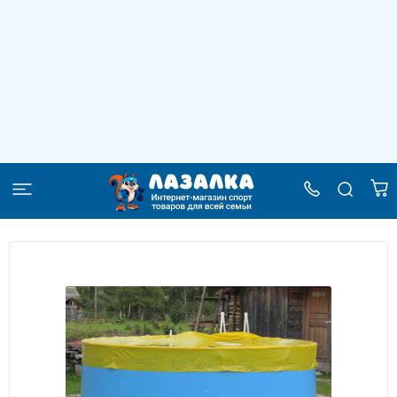
Тент-укрытие для круглых бассейнов
Диам. 6.0м ГарденПласт
–
–
–
–
Главная
Каталог
Бассейны
Аксессуары для бассейнов
–
Запасные части для бассейнов
Тент-укрытие для круглых бассейнов Диам. 6.0м ГарденПласт