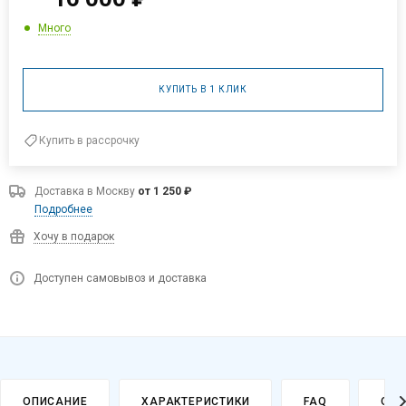
Много
КУПИТЬ В 1 КЛИК
Купить в рассрочку
Доставка в
Москву
от 1 250 ₽
Подробнее
Хочу в подарок
Доступен самовывоз и доставка
ОПИСАНИЕ
ХАРАКТЕРИСТИКИ
FAQ
ОПЛ