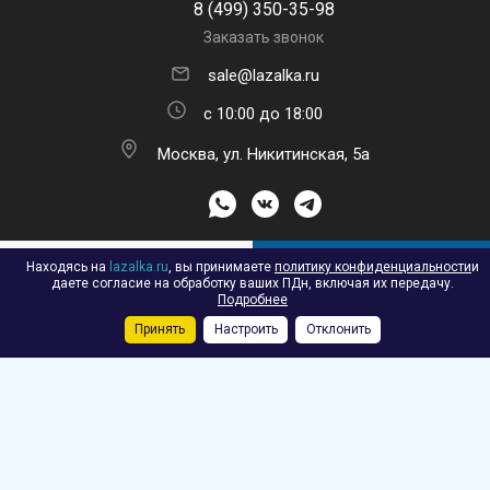
8 (499) 350-35-98
Заказать звонок
sale@lazalka.ru
с 10:00 до 18:00
Москва, ул. Никитинская, 5а
Находясь на
lazalka.ru
, вы принимаете
политику конфиденциальности
и
В КОРЗИНУ
ПОДПИСАТЬСЯ НА РАССЫЛКУ
даете согласие на обработку ваших ПДн, включая их передачу.
Подробнее
Принять
Настроить
Отклонить
Каталог
Акции
Корзина
Контакты
Сравнение
Избранные
2026 © Лазалка - интернет-магазин детских спортивных товаров в
Москве