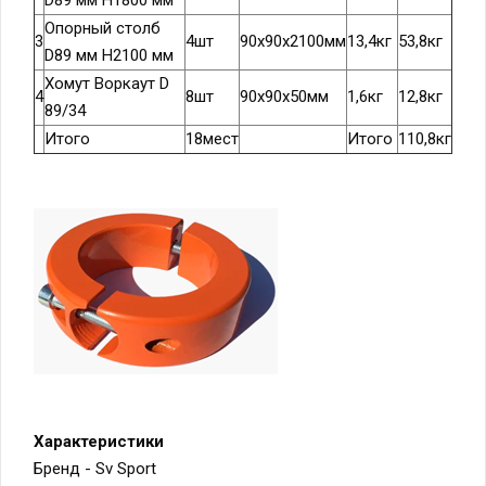
Опорный столб
3
4шт
90х90х2100мм
13,4кг
53,8кг
D89 мм H2100 мм
Хомут Воркаут D
4
8шт
90х90х50мм
1,6кг
12,8кг
89/34
Итого
18мест
Итого
110,8кг
Характеристики
Бренд - Sv Sport