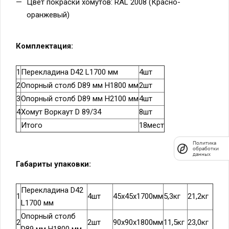
Цвет покраски хомутов: RAL 2008 (Красно-
оранжевый)
Комплектация:
1
Перекладина D42 L1700 мм
4шт
2
Опорный столб D89 мм H1800 мм
2шт
3
Опорный столб D89 мм H2100 мм
4шт
4
Хомут Воркаут D 89/34
8шт
Итого
18мест
Политика
обработки
данных
Габариты упаковки:
Перекладина D42
1
4шт
45х45х1700мм
5,3кг
21,2кг
L1700 мм
Опорный столб
2
2шт
90х90х1800мм
11,5кг
23,0кг
D89 мм H1800 мм