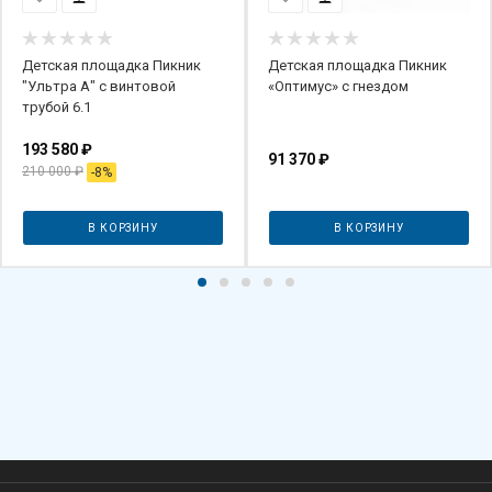
Детская площадка Пикник
Детская площадка Пикник
"Ультра А" с винтовой
«Оптимус» с гнездом
трубой 6.1
193 580
₽
91 370
₽
210 000
₽
-
8
%
В КОРЗИНУ
В КОРЗИНУ