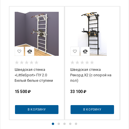
Шведская стенка
Шведская стенка
Ш
e
«LittleSport» ПУ 2.0
Рекорд X2 (с опорой на
Р
Белый белые ступени
пол)
п
15 500
₽
33 100
₽
4
В КОРЗИНУ
В КОРЗИНУ