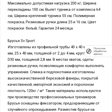
Максимально допустимая нагрузка 200 кг; Ширина
перекладины 100 см; Вылет турника от комплекса 64
см; Ширина креплений турника 55 см; Полимерная
покраска; Резиновые ручки длина 25 и 16 см; Цвет
покраски: белый; Гарантия 24 месяца.
Брусья Sv Sport
Изготовлены из профильной трубы 40 х 40 мм, 30 х 30
Политика
обработки
мм, 25 х 40 мм, толщиной от 2 до 4 мм, круглой трубы
данных
D30 мм, толщиной 2,8 мм. В местах хватов, одеты
резиновые ручки, позволяющие комфортно выполнять
упражнения. Спинка и подлокотники изготовлены
высококачественной березовой фанеры, покрытой
качественной, импортной экокожей и поролоном
плотность 120кг / м². Такие материалы используются
при производстве профессиональных тренажеров.
Брусья оснащены фиксатором, предохраняющим от
случайного опрокидывания. Разместив брусья на