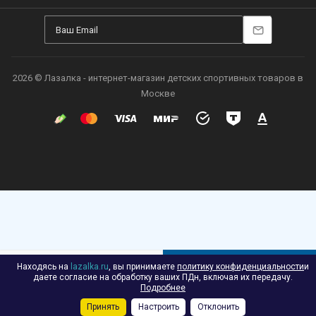
2026 © Лазалка - интернет-магазин детских спортивных товаров в
Москве
Находясь на
lazalka.ru
, вы принимаете
политику конфиденциальности
и
В КОРЗИНУ
даете согласие на обработку ваших ПДн, включая их передачу.
Подробнее
Принять
Настроить
Отклонить
Каталог
Акции
Корзина
Контакты
Сравнение
Избранные