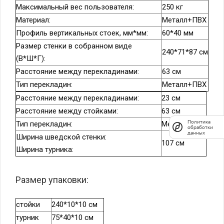
Максимальный вес пользователя:
250 кг
Материал:
Металл+ПВХ
Профиль вертикальных стоек, мм*мм:
60*40 мм
Размер стенки в собранном виде
240*71*87 см
(В*Ш*Г):
Расстояние между перекладинами:
63 см
Тип перекладин:
Металл+ПВХ
Расстояние между перекладинами:
23 см
Расстояние между стойками:
63 см
Политика
Тип перекладин:
Металл+ПВХ
обработки
данных
Ширина шведской стенки:
107 см
Ширина турника:
Размер упаковки:
стойки
240*10*10 см
турник
75*40*10 см