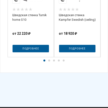
Шведская стенка Turnik
Шведская стенка
R
-
home S10
Kampfer Swedish (сeiling)
от
22 220 ₽
от
18 920 ₽
4
ПОДРОБНЕЕ
ПОДРОБНЕЕ