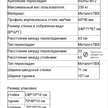
Крепление перекладин:
болты М12
Максимальный вес пользователя:
250 кг
Материал:
Металл+ПВХ
Профиль вертикальных стоек, мм*мм:
60*40 мм
Размер стенки в собранном виде
240*71*87 см
(В*Ш*Г):
Расстояние между перекладинами:
63 см
Тип перекладин:
Металл+ПВХ
Расстояние между перекладинами:
23 см
Политика
обработки
Расстояние между стойками:
63 см
данных
Тип перекладин:
Металл+ПВХ
Ширина шведской стенки:
71 см
Ширина турника:
107 см
Размер упаковки:
стойки
240*10*10 см
турник
75*40*10 см
ступени
70*10*10 см