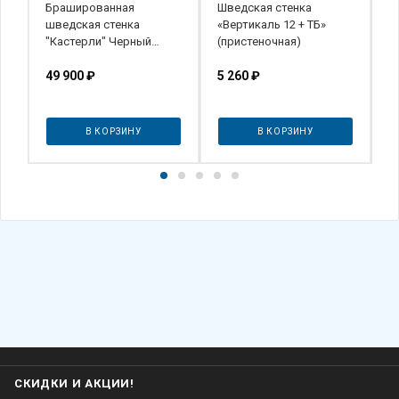
р"
Брашированная
Шведская стенка
Ш
шведская стенка
«Вертикаль 12 + ТБ»
р
"Кастерли" Черный
(пристеночная)
R
РБСШ (Черные ступени)
49 900
₽
5 260
₽
о
В КОРЗИНУ
В КОРЗИНУ
СКИДКИ И АКЦИИ!