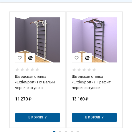
Шведская стенка
Шведская стенка
Ш
«LittleSport» ПУ Белый
«LittleSport» Л Графит
S
черные ступени
черные ступени
р
С
11 270
₽
13 160
₽
Л
о
В КОРЗИНУ
В КОРЗИНУ