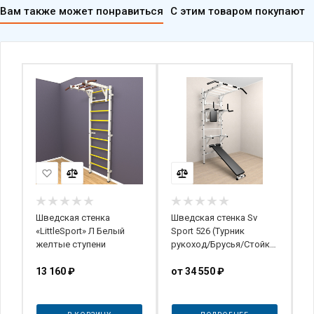
Вам также может понравиться
С этим товаром покупают
Шведская стенка
Шведская стенка Sv
Д
«LittleSport» Л Белый
Sport 526 (Турник
у
желтые ступени
рукоход/Брусья/Стойка/
с
Скамья)
13 160
₽
от
34 550 ₽
о