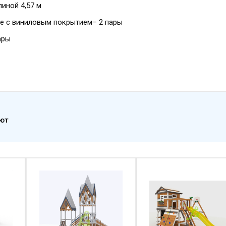
иной 4,57 м
ие с виниловым покрытием– 2 пары
ары
ают