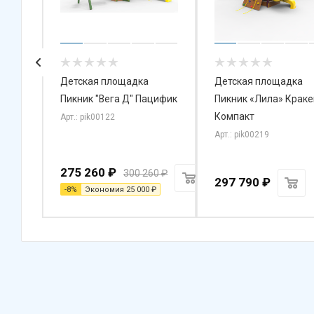
Детская площадка
Детская площадка
 Лайт
Пикник "Вега Д" Пацифик
Пикник «Лила» Краке
Компакт
Арт.: pik00122
Арт.: pik00219
275 260
₽
300 260
₽
297 790
₽
-
8
%
Экономия
25 000
₽