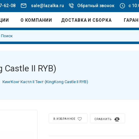
77-62-08
sale@lazalka.ru
Обратный звонок
с 10:
ЦИИ
О КОМПАНИИ
ДОСТАВКА И СБОРКА
ГАРА
 Castle II RYB)
КингКонг Кастл II Тент (KingKong Castle II RYB)
В ИЗБРАННОЕ
СРАВНИТЬ