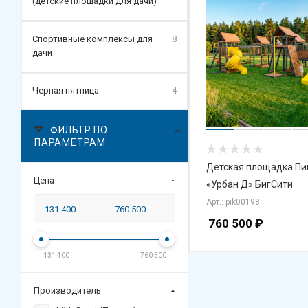
(детские площадки для дачи)
Спортивные комплексы для
8
дачи
Черная пятница
4
ФИЛЬТР ПО
ПАРАМЕТРАМ
Детская площадка Пи
Цена
«Урбан Д» БигСити
Арт.: pik00198
760 500
₽
131 400
760 500
Производитель