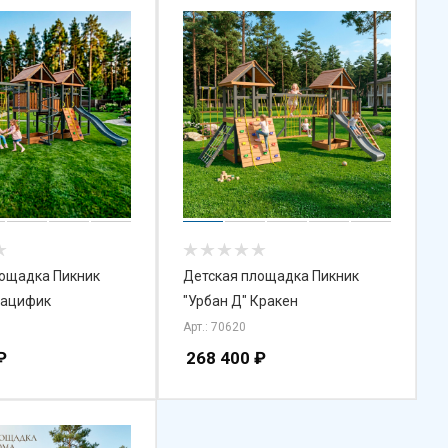
лощадка Пикник
Детская площадка Пикник
Пацифик
"Урбан Д" Кракен
1
Арт.: 70620
₽
268 400
₽