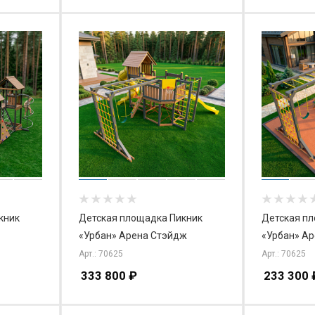
кник
Детская площадка Пикник
Детская п
«Урбан» Арена Стэйдж
«Урбан» Ар
Арт.: 70625
Арт.: 70625
333 800
₽
233 300