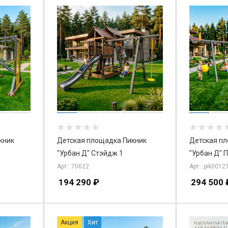
кник
Детская площадка Пикник
Детская п
"Урбан Д" Стэйдж 1
"Урбан Д" 
Арт.: 70622
Арт.: pik0012
194 290
₽
294 500
Акция
Хит