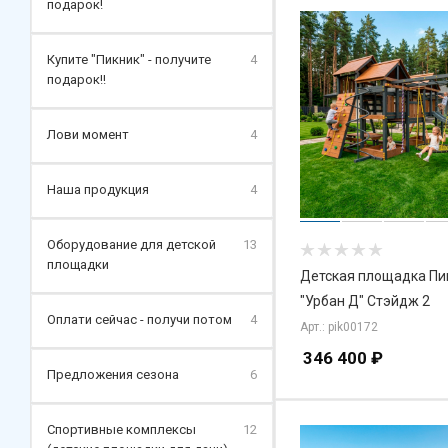
подарок!
Купите "Пикник" - получите
4
подарок!!
Лови момент
4
Наша продукция
4
Оборудование для детской
13
площадки
Детская площадка Пи
"Урбан Д" Стэйдж 2
Оплати сейчас - получи потом
4
Арт.: pik00172
346 400
₽
Предложения сезона
6
Спортивные комплексы
12