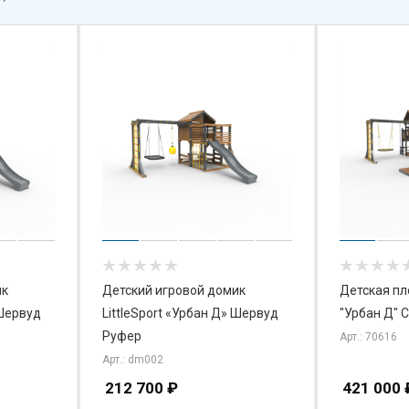
ик
Детский игровой домик
Детская п
 Шервуд
LittleSport «Урбан Д» Шервуд
"Урбан Д" 
Руфер
Арт.: 70616
Арт.: dm002
212 700
₽
421 000