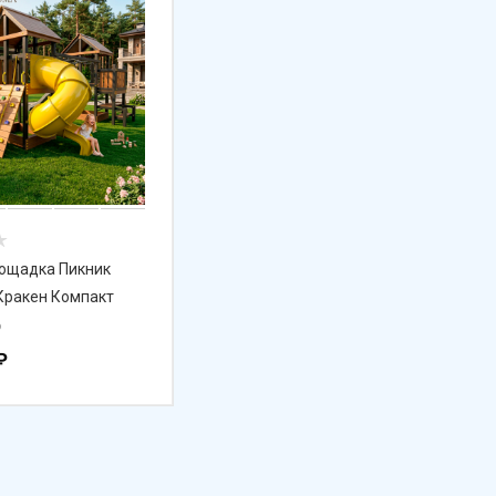
лощадка Пикник
Кракен Компакт
6
₽