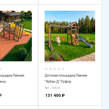
лощадка Пикник
Детская площадка Пикник
ена
"Урбан Д" Руфер
Арт.: 70624
₽
131 400
₽