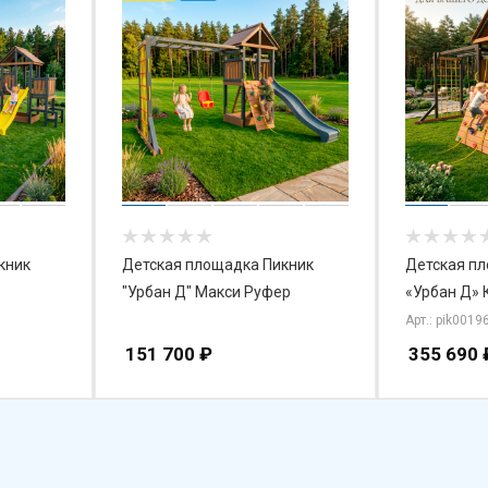
кник
Детская площадка Пикник
Детская п
"Урбан Д" Макси Руфер
«Урбан Д» 
Арт.: pik0019
151 700
₽
355 690