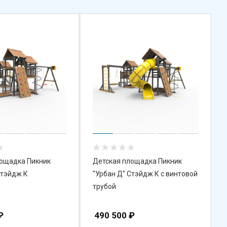
лощадка Пикник
Детская площадка Пикник
Стэйдж К
"Урбан Д" Стэйдж К с винтовой
трубой
₽
490 500
₽